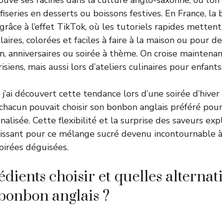
ve ses racines dans la culture anglo-saxonne, où l’on
fiseries en desserts ou boissons festives. En France, la
grâce à l’effet TikTok, où les tutoriels rapides metten
aires, colorées et faciles à faire à la maison ou pour d
 anniversaires ou soirée à thème. On croise maintenan
siens, mais aussi lors d’ateliers culinaires pour enfants
j’ai découvert cette tendance lors d’une soirée d’hive
 chacun pouvait choisir son bonbon anglais préféré pou
alisée. Cette flexibilité et la surprise des saveurs ex
roissant pour ce mélange sucré devenu incontournable à
soirées déguisées.
dients choisir et quelles alternat
 bonbon anglais ?