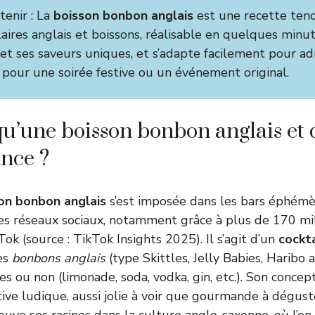
tenir : La
boisson bonbon anglais
est une recette ten
ires anglais et boissons, réalisable en quelques minut
 et ses saveurs uniques, et s’adapte facilement pour a
e pour une soirée festive ou un événement original.
qu’une boisson bonbon anglais et 
ance ?
on bonbon anglais
s’est imposée dans les bars éphémèr
 les réseaux sociaux, notamment grâce à plus de 170 mi
k (source : TikTok Insights 2025). Il s’agit d’un
cockta
es
bonbons anglais
(type Skittles, Jelly Babies, Haribo 
es ou non (limonade, soda, vodka, gin, etc.). Son concept
ive ludique, aussi jolie à voir que gourmande à dégust