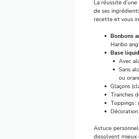
La réussite d’une
de ses ingrédient
recette et vous ins
Bonbons a
Haribo angl
Base liqui
Avec alc
Sans alc
ou oran
Glaçons (cl
Tranches de
Toppings :
Décoration 
Astuce personnelle
dissolvent mieux 