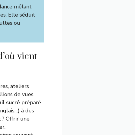
dance mêlant
es. Elle séduit
dultes ou
d’où vient
es, ateliers
llions de vues
il sucré
préparé
anglais…) à des
 ? Offrir une
er.