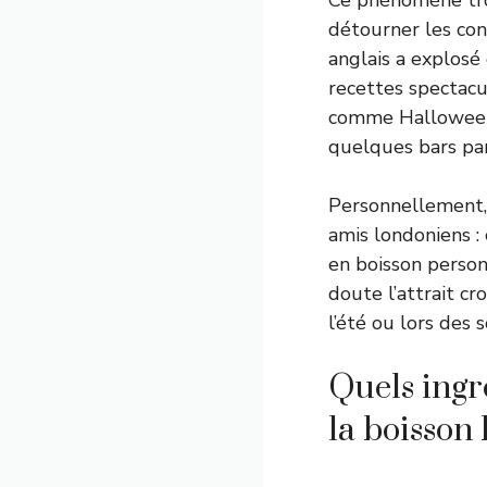
Ce phénomène trou
détourner les con
anglais a explosé 
recettes spectacul
comme Halloween,
quelques bars pari
Personnellement, 
amis londoniens :
en boisson personn
doute l’attrait c
l’été ou lors des 
Quels ingré
la boisson