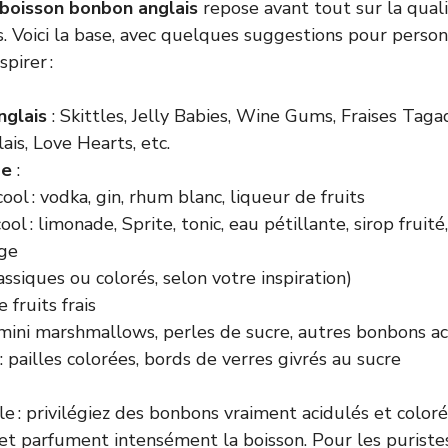
boisson bonbon anglais
repose avant tout sur la qualit
s. Voici la base, avec quelques suggestions pour person
pirer :
nglais
: Skittles, Jelly Babies, Wine Gums, Fraises Taga
ais, Love Hearts, etc.
de
:
ool : vodka, gin, rhum blanc, liqueur de fruits
ool : limonade, Sprite, tonic, eau pétillante, sirop frui
ge
assiques ou colorés, selon votre inspiration)
 fruits frais
 mini marshmallows, perles de sucre, autres bonbons ac
: pailles colorées, bords de verres givrés au sucre
 : privilégiez des bonbons vraiment acidulés et colorés,
et parfument intensément la boisson. Pour les puriste