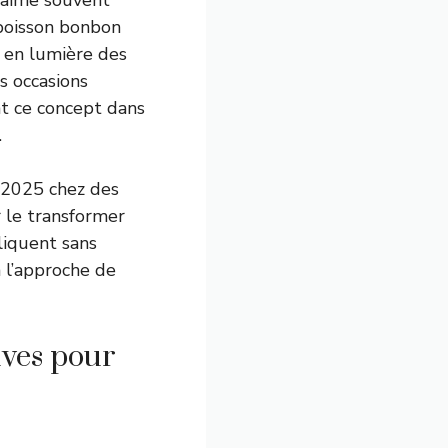
 aime souvent
 boisson bonbon
t en lumière des
es occasions
t ce concept dans
.
r 2025 chez des
r le transformer
pliquent sans
 l’approche de
ives pour