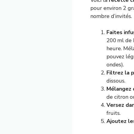
Voici la
recette c
pour environ 2 gr
nombre d’invités.
Faites inf
200 ml de b
heure. Méla
pouvez légè
ondes).
Filtrez la 
dissous.
Mélangez 
de citron o
Versez dan
fruits.
Ajoutez le