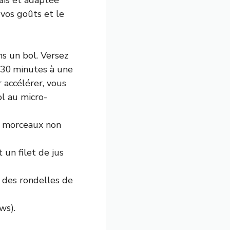
ais et adaptée
 vos goûts et le
s un bol. Versez
r 30 minutes à une
 accélérer, vous
ol au micro-
es morceaux non
 un filet de jus
 des rondelles de
ws).