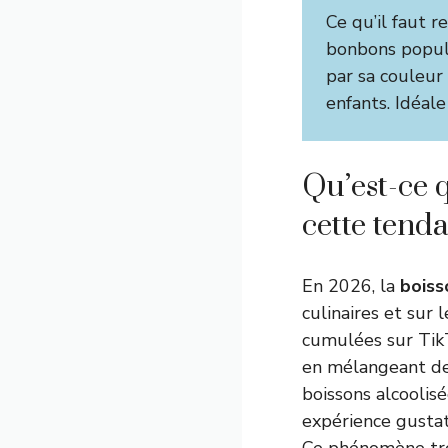
Ce qu’il faut re
bonbons popula
par sa couleur
enfants. Idéal
Qu’est-ce 
cette tend
En 2026, la
boiss
culinaires et sur
cumulées sur TikTo
en mélangeant d
boissons alcoolisé
expérience gustat