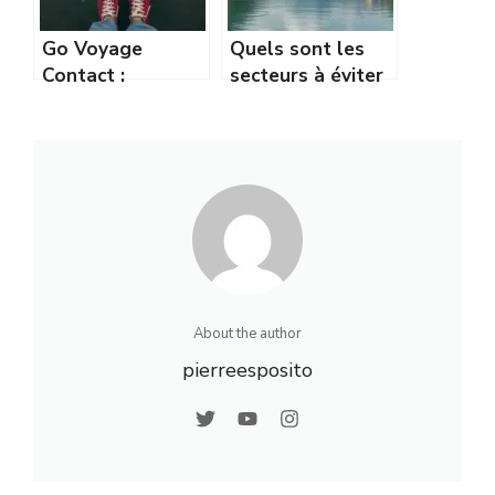
Go Voyage
Quels sont les
Contact :
secteurs à éviter
Comment joindre
à Grenoble ?
facilement le
Guide des
service client
quartiers
sensibles
About the author
pierreesposito