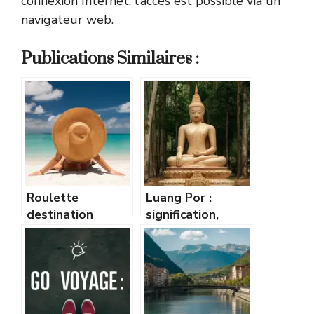
connexion Internet, l’accès est possible via un
navigateur web.
Publications Similaires :
Roulette
Luang Por :
destination
signification,
vacancesmania.co
histoire et
m : trouvez votre
influence de ce
prochain voyage
terme bouddhiste
idéal