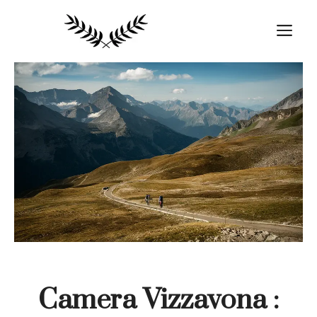
Aller
au
M
contenu
Camera Vizzavona :