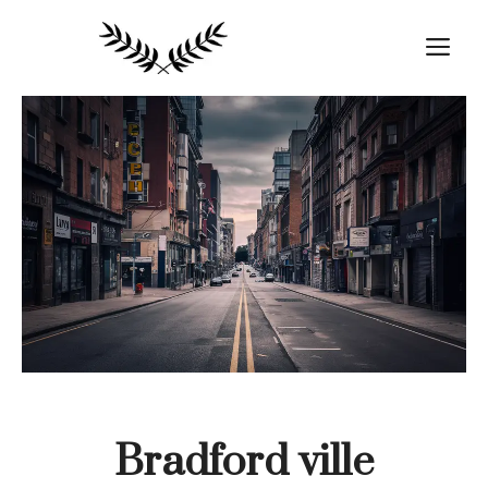
Aller
au
M
contenu
Bradford ville