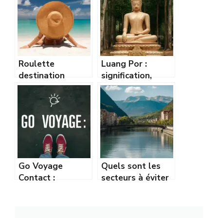
Roulette
Luang Por :
destination
signification,
vacancesmania.co
histoire et
m : trouvez votre
influence de ce
prochain voyage
terme bouddhiste
idéal
Go Voyage
Quels sont les
Contact :
secteurs à éviter
Comment joindre
à Grenoble ?
facilement le
Guide des
service client
quartiers