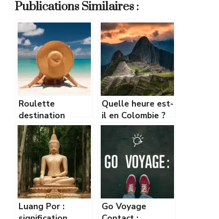
Publications Similaires :
Roulette
Quelle heure est-
destination
il en Colombie ?
vacancesmania.co
Décalage horaire
m : trouvez votre
et fuseau
prochain voyage
expliqué
idéal
Luang Por :
Go Voyage
signification,
Contact :