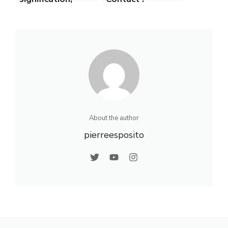
histoire et
Comment joindre
influence de ce
facilement le
terme bouddhiste
service client
About the author
pierreesposito