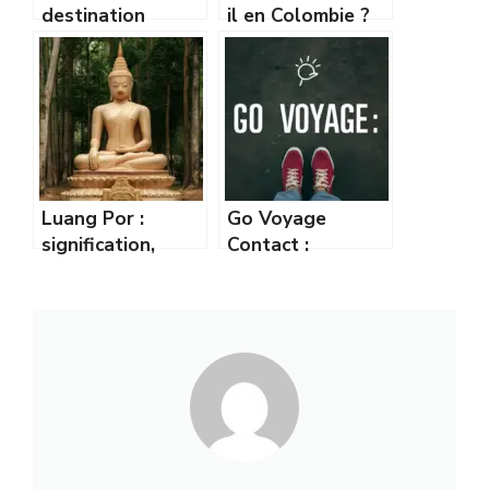
destination
il en Colombie ?
vacancesmania.co
Décalage horaire
m : trouvez votre
et fuseau
prochain voyage
expliqué
idéal
Luang Por :
Go Voyage
signification,
Contact :
histoire et
Comment joindre
influence de ce
facilement le
terme bouddhiste
service client