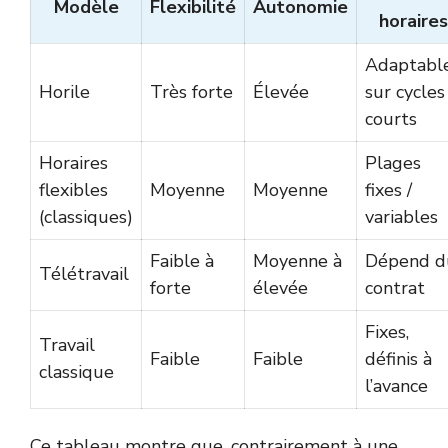
Modèle
Flexibilité
Autonomie
horaires
Adaptabl
Horile
Très forte
Élevée
sur cycles
courts
Horaires
Plages
flexibles
Moyenne
Moyenne
fixes /
(classiques)
variables
Faible à
Moyenne à
Dépend d
Télétravail
forte
élevée
contrat
Fixes,
Travail
Faible
Faible
définis à
classique
l’avance
Ce tableau montre que, contrairement à une