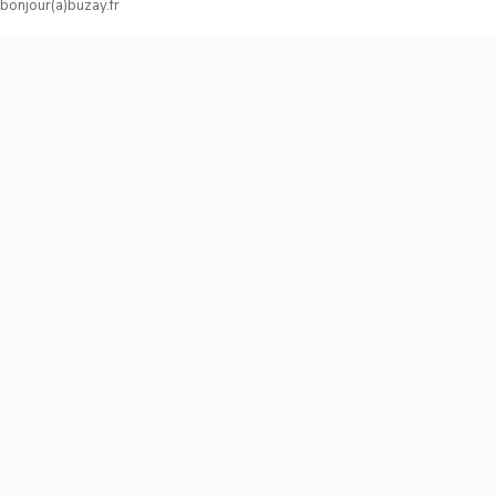
bonjour(a)buzay.fr