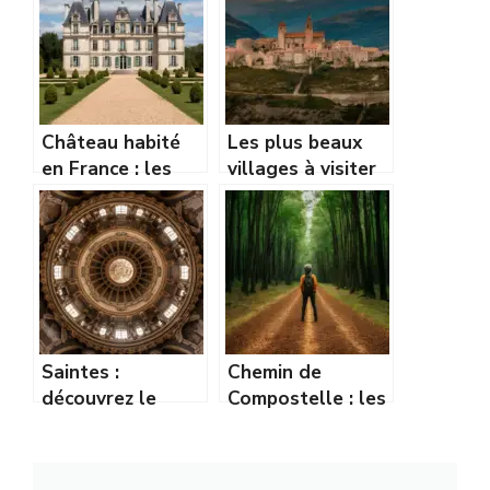
Château habité
Les plus beaux
en France : les
villages à visiter
plus beaux à
dans le Périgord
visiter
Noir
absolument
Saintes :
Chemin de
découvrez le
Compostelle : les
patrimoine romain
étapes
incontournable
incontournables à
de la ville
connaître avant