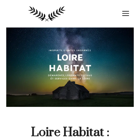
Aller
au
M
contenu
Loire Habitat :