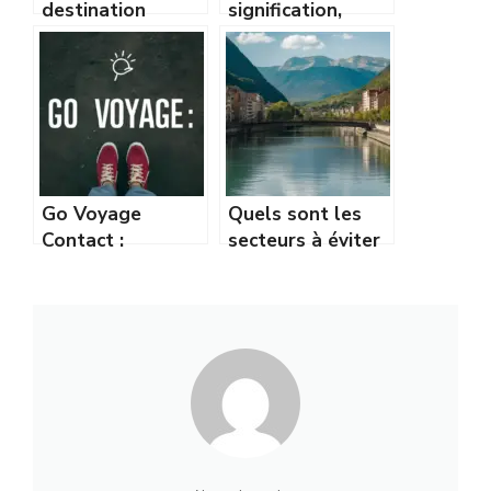
destination
signification,
vacancesmania.co
histoire et
m : trouvez votre
influence de ce
prochain voyage
terme bouddhiste
idéal
Go Voyage
Quels sont les
Contact :
secteurs à éviter
Comment joindre
à Grenoble ?
facilement le
Guide des
service client
quartiers
sensibles