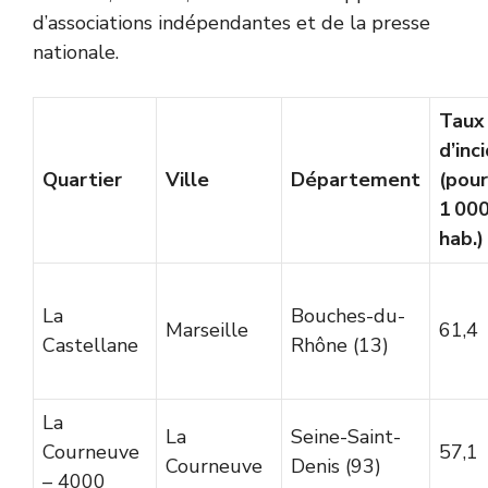
d’associations indépendantes et de la presse
nationale.
Taux
d’inc
Quartier
Ville
Département
(pour
1 00
hab.)
La
Bouches-du-
Marseille
61,4
Castellane
Rhône (13)
La
La
Seine-Saint-
Courneuve
57,1
Courneuve
Denis (93)
– 4000